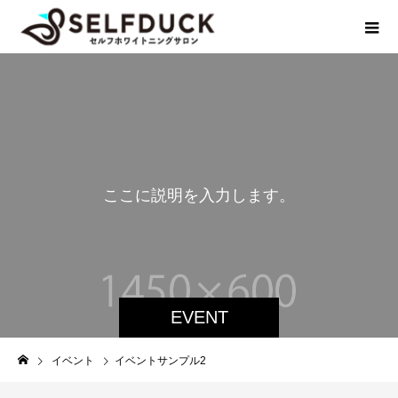
こ
こ
に
説
明
を
入
力
し
ま
す
。
EVENT
イベント
イベントサンプル2