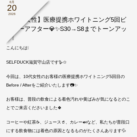
6月
20
未分類
2026
【10代女性】医療提携ホワイトニング5回ビ
フォーアフター💎✨️S30→S8までトーンアッ
プ❕
こんにちは❕
SELFDUCK滋賀守山店です🪿✩
今回は、10代女性のお客様の医療提携ホワイトニング5回目の
Before / Afterをご紹介いたします📷✨
お客様は、普段の飲食による着色汚れや黄ばみが気になるとのこ
とでご来店くださいました🍀
コーヒーや紅茶☕️、ジュース🥤、カレー🍛など、私たちが普段口
にする飲食物には着色の原因となるものがたくさんあります💦