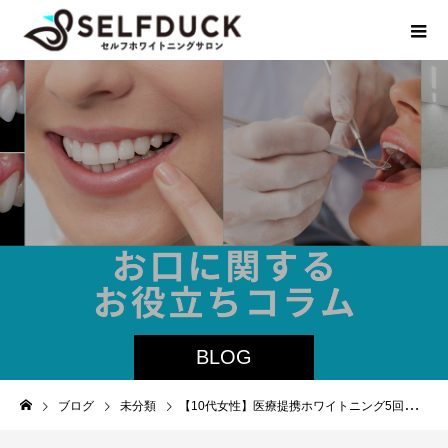
BLOG
ブログ
未分類
【10代女性】医療提携ホワイトニング5回ビフォーアフター💎✨️S30→S8までトーンアップ❕