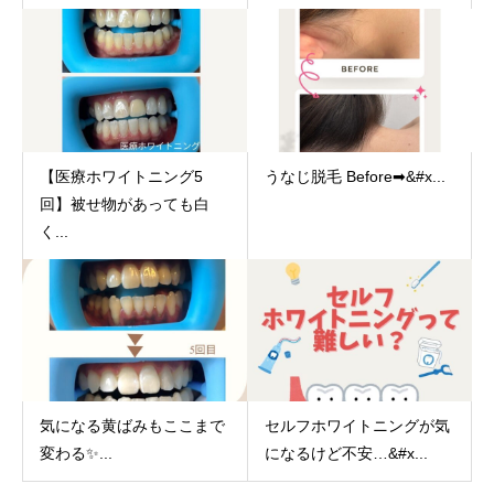
【医療ホワイトニング5
うなじ脱毛 Before➡&#x...
回】被せ物があっても白
く...
気になる黄ばみもここまで
セルフホワイトニングが気
変わる✨...
になるけど不安…&#x...